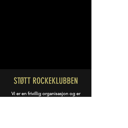
STØTT ROCKEKLUBBEN
Vi er en frivillig organisasjon og er
avhengig av intekter og støtte for å
kunne drive klubben fra år til år. Ønsker
du å støtte rockeklubben, er det flere
måter å gjøre dette på.